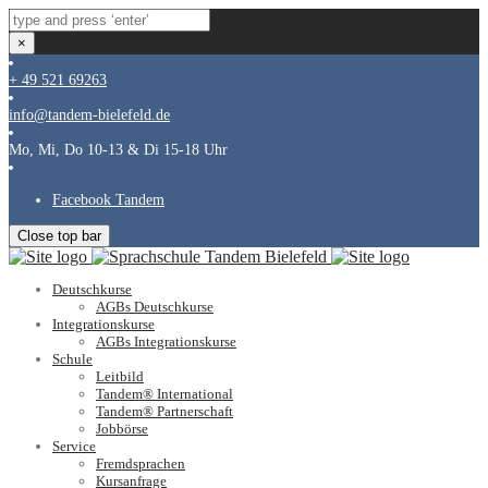
×
+ 49 521 69263
info@tandem-bielefeld.de
Mo, Mi, Do 10-13 & Di 15-18 Uhr
Facebook Tandem
Close top bar
Deutschkurse
AGBs Deutschkurse
Integrationskurse
AGBs Integrationskurse
Schule
Leitbild
Tandem® International
Tandem® Partnerschaft
Jobbörse
Service
Fremdsprachen
Kursanfrage