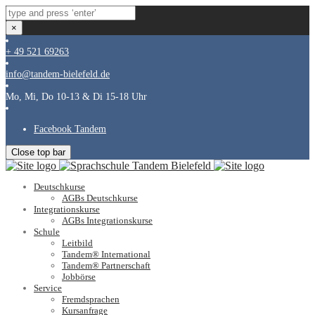
×
+ 49 521 69263
info@tandem-bielefeld.de
Mo, Mi, Do 10-13 & Di 15-18 Uhr
Facebook Tandem
Close top bar
Deutschkurse
AGBs Deutschkurse
Integrationskurse
AGBs Integrationskurse
Schule
Leitbild
Tandem® International
Tandem® Partnerschaft
Jobbörse
Service
Fremdsprachen
Kursanfrage