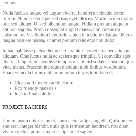
tempus.
Nulla facilisis augue vel augue viverra, hendrerit vehicula lorem
rutrum. Nunc scelerisque sed risus eget ultrices. Morbi lacinia mollis
orci sed aliquet. Ut sed bibendum augue. Nullam pretium aliquam
elit non sagittis. Proin consequat aliquet massa, non cursus mi
euismod ac. Vestibulum hendrerit, sapien in tristique tristique, libero
magna posuere massa, sit amet pretium felis eros non dolor.
In hac habitasse platea dictumst. Curabitur laoreet eros nec aliquam
aliquam. Cras luctus nulla ac scelerisque fringilla. Ut convallis eget
libero a feugiat. Suspendisse tempus nisl at nisl sodales euismod quis
vitae metus. Praesent interdum tincidunt nibh finibus vestibulum.
Etiam vehicula turpis nibh, id interdum turpis lobortis sed.
Clean and modern architecture
Eco friendly materials
Idea to final solution
PROJECT BACKERS
Lorem ipsum dolor sit amet, consectetur adipiscing elit. Quisque nec
erat erat. Integer blandit, nulla quis fermentum hendrerit, nisi diam
viverra metus, porta semper est ipsum et sapien.