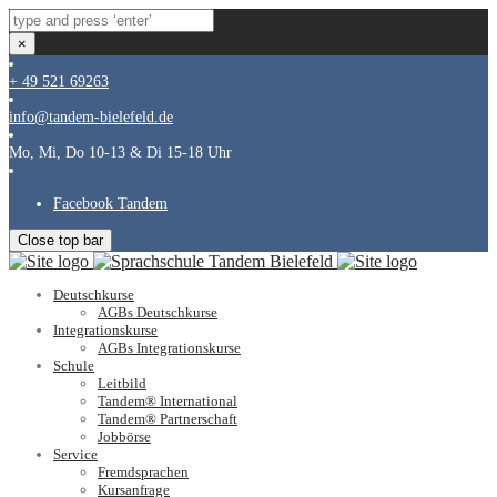
×
+ 49 521 69263
info@tandem-bielefeld.de
Mo, Mi, Do 10-13 & Di 15-18 Uhr
Facebook Tandem
Close top bar
Deutschkurse
AGBs Deutschkurse
Integrationskurse
AGBs Integrationskurse
Schule
Leitbild
Tandem® International
Tandem® Partnerschaft
Jobbörse
Service
Fremdsprachen
Kursanfrage