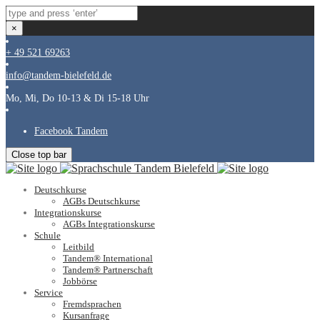
×
+ 49 521 69263
info@tandem-bielefeld.de
Mo, Mi, Do 10-13 & Di 15-18 Uhr
Facebook Tandem
Close top bar
Deutschkurse
AGBs Deutschkurse
Integrationskurse
AGBs Integrationskurse
Schule
Leitbild
Tandem® International
Tandem® Partnerschaft
Jobbörse
Service
Fremdsprachen
Kursanfrage