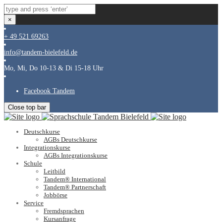
×
+ 49 521 69263
info@tandem-bielefeld.de
Mo, Mi, Do 10-13 & Di 15-18 Uhr
Facebook Tandem
Close top bar
Deutschkurse
AGBs Deutschkurse
Integrationskurse
AGBs Integrationskurse
Schule
Leitbild
Tandem® International
Tandem® Partnerschaft
Jobbörse
Service
Fremdsprachen
Kursanfrage